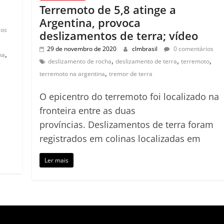
Terremoto de 5,8 atinge a
Argentina, provoca
ios
deslizamentos de terra; vídeo
29 de novembro de 2020
clmbrasil
0 comentários
,
na
,
,
,
deslizamento de rocha
deslizamento de terra
terremoto
,
terremoto na argentina
tremor de terra
O epicentro do terremoto foi localizado na
fronteira entre as duas
províncias. Deslizamentos de terra foram
registrados em colinas localizadas em
Ler mais