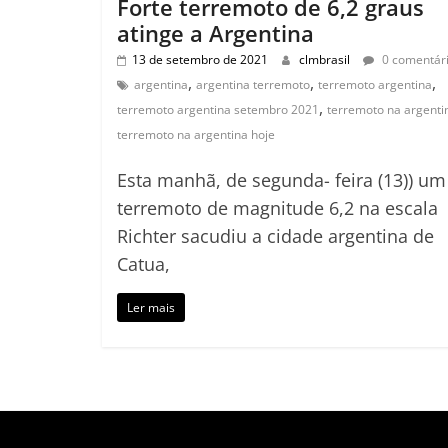
Forte terremoto de 6,2 graus
atinge a Argentina
13 de setembro de 2021
clmbrasil
0 comentár
,
,
,
argentina
argentina terremoto
terremoto argentina
,
terremoto argentina setembro 2021
terremoto na argenti
terremoto na argentina hoje
Esta manhã, de segunda- feira (13)) um
terremoto de magnitude 6,2 na escala
Richter sacudiu a cidade argentina de
Catua,
Ler mais