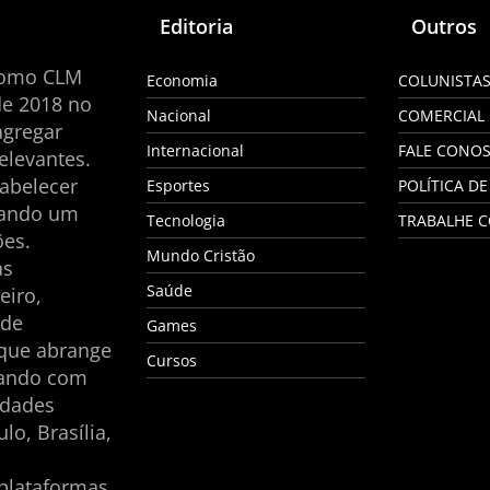
Editoria
Outros
como CLM
Economia
COLUNISTA
de 2018 no
Nacional
COMERCIAL
agregar
Internacional
FALE CONO
elevantes.
tabelecer
Esportes
POLÍTICA DE
nando um
Tecnologia
TRABALHE 
es.
Mundo Cristão
as
Saúde
eiro,
 de
Games
 que abrange
Cursos
tando com
idades
lo, Brasília,
plataformas