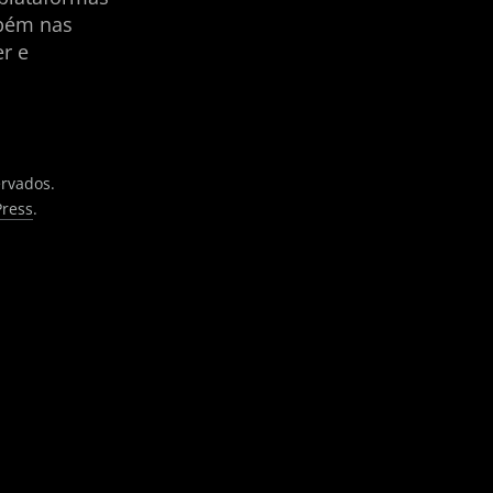
mbém nas
er e
ervados.
ress
.