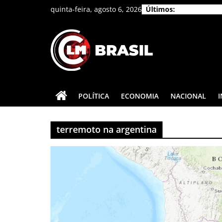
Pular
quinta-feira, agosto 6, 2026
Últimos:
para
o
conteúdo
CLM
Brasil
POLÍTICA
ECONOMIA
NACIONAL
As
principais
terremoto na argentina
notícias
do
Brasil
e
do
mundo.