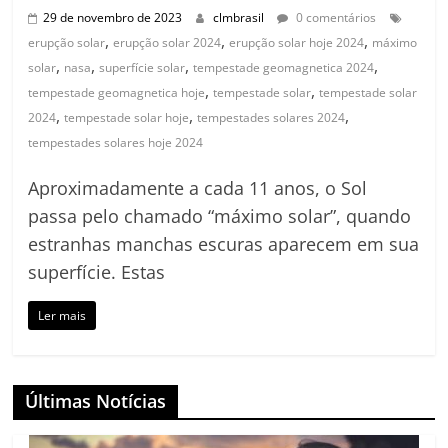
29 de novembro de 2023
clmbrasil
0 comentários
,
,
,
erupção solar
erupção solar 2024
erupção solar hoje 2024
máximo
,
,
,
,
solar
nasa
superfície solar
tempestade geomagnetica 2024
,
,
tempestade geomagnetica hoje
tempestade solar
tempestade solar
,
,
,
2024
tempestade solar hoje
tempestades solares 2024
tempestades solares hoje 2024
Aproximadamente a cada 11 anos, o Sol
passa pelo chamado “máximo solar”, quando
estranhas manchas escuras aparecem em sua
superfície. Estas
Ler mais
Últimas Notícias