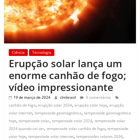
Ciência
Tecnologia
Erupção solar lança um
enorme canhão de fogo;
vídeo impressionante
19 de março de 2024
clmbrasil
0 comentários
,
,
,
canhão de fogo
erupção solar 2024
erupção solar hoje
erupção
,
,
solar internet
tempestade geomagnética
tempestade geomagnética
,
,
,
hoje
tempestade solar
tempestade solar 2024
tempestade solar
,
,
2024 quando vai ser
tempestade solar canhão de fogo
tempestade
,
,
,
solar hoje
tempestade solar internet
tempestades solares 2024