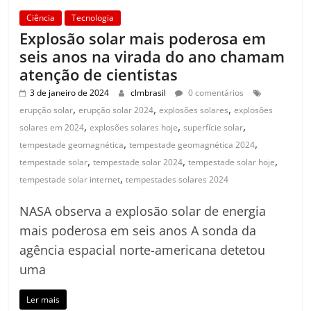
Ciência
Tecnologia
Explosão solar mais poderosa em
seis anos na virada do ano chamam
atenção de cientistas
3 de janeiro de 2024
clmbrasil
0 comentários
,
,
,
erupção solar
erupção solar 2024
explosões solares
explosões
,
,
,
solares em 2024
explosões solares hoje
superfície solar
,
,
tempestade geomagnética
tempestade geomagnética 2024
,
,
,
tempestade solar
tempestade solar 2024
tempestade solar hoje
,
tempestade solar internet
tempestades solares 2024
NASA observa a explosão solar de energia
mais poderosa em seis anos A sonda da
agência espacial norte-americana detetou
uma
Ler mais