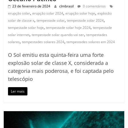
23 de fevereiro de 2024
clmbrasil
0 comentários
,
,
,
erupção solar
erupção solar 2024
erupção solar hoje
explosão
,
,
,
solar de classe x
tempestade solar
tempestade solar 2024
,
,
tempestade solar hoje
tempestade solar hoje 2024
tempestade
,
,
solar internet
tempestade solar quando vai ser
tempestades
,
,
solares
tempestades solares 2024
tempestades solares em 2024
O Sol emitiu esta quinta-feira uma forte
explosão solar de classe X, considerada a
categoria mais poderosa, e foi captada pelo
telescópio
Ler mais