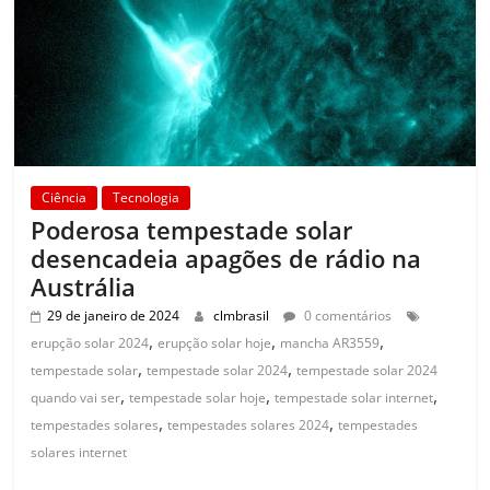
Ciência
Tecnologia
Poderosa tempestade solar
desencadeia apagões de rádio na
Austrália
29 de janeiro de 2024
clmbrasil
0 comentários
,
,
,
erupção solar 2024
erupção solar hoje
mancha AR3559
,
,
tempestade solar
tempestade solar 2024
tempestade solar 2024
,
,
,
quando vai ser
tempestade solar hoje
tempestade solar internet
,
,
tempestades solares
tempestades solares 2024
tempestades
solares internet