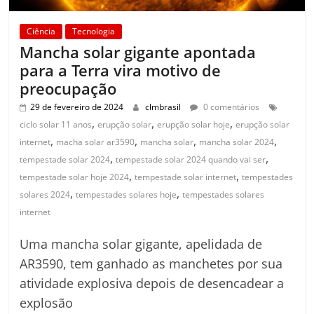
Ciência
Tecnologia
Mancha solar gigante apontada
para a Terra vira motivo de
preocupação
29 de fevereiro de 2024
clmbrasil
0 comentários
,
,
,
ciclo solar 11 anos
erupção solar
erupção solar hoje
erupção solar
,
,
,
,
internet
macha solar ar3590
mancha solar
mancha solar 2024
,
,
tempestade solar 2024
tempestade solar 2024 quando vai ser
,
,
tempestade solar hoje 2024
tempestade solar internet
tempestades
,
,
solares 2024
tempestades solares hoje
tempestades solares
internet
Uma mancha solar gigante, apelidada de
AR3590, tem ganhado as manchetes por sua
atividade explosiva depois de desencadear a
explosão