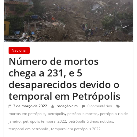
Nacional
Número de mortos
chega a 231, e 5
desaparecidos devido o
temporal em Petrópolis
3 de março de 2022
redação clm
0 comentários
,
,
,
mortos em petrópolis
petrópolis
petrópolis mortos
petrópolis rio de
,
,
,
janeiro
petrópolis temporal 2022
petrópolis últimas notícias
,
temporal em petrópolis
temporal em petrópolis 2022