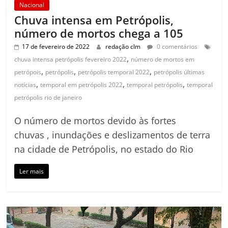
Nacional
Chuva intensa em Petrópolis,
número de mortos chega a 105
17 de fevereiro de 2022
redação clm
0 comentários
,
chuva intensa petrópolis fevereiro 2022
número de mortos em
,
,
,
petrópois
petrópolis
petrópolis temporal 2022
petrópolis últimas
,
,
,
notícias
temporal em petrópolis 2022
temporal petrópolis
temporal
petrópolis rio de janeiro
O número de mortos devido às fortes
chuvas , inundações e deslizamentos de terra
na cidade de Petrópolis, no estado do Rio
Ler mais