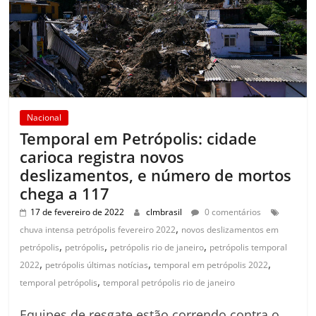
Nacional
Temporal em Petrópolis: cidade
carioca registra novos
deslizamentos, e número de mortos
chega a 117
17 de fevereiro de 2022
clmbrasil
0 comentários
,
chuva intensa petrópolis fevereiro 2022
novos deslizamentos em
,
,
,
petrópolis
petrópolis
petrópolis rio de janeiro
petrópolis temporal
,
,
,
2022
petrópolis últimas notícias
temporal em petrópolis 2022
,
temporal petrópolis
temporal petrópolis rio de janeiro
Equipes de resgate estão correndo contra o