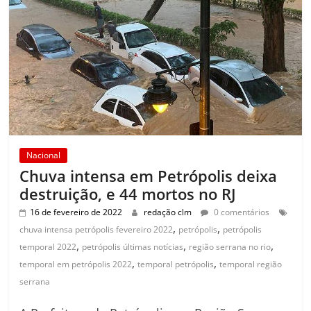
Nacional
Chuva intensa em Petrópolis deixa
destruição, e 44 mortos no RJ
16 de fevereiro de 2022
redação clm
0 comentários
,
,
chuva intensa petrópolis fevereiro 2022
petrópolis
petrópolis
,
,
,
temporal 2022
petrópolis últimas notícias
região serrana no rio
,
,
temporal em petrópolis 2022
temporal petrópolis
temporal região
serrana