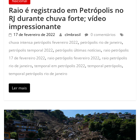
Nacional
Raio é registrado em Petrópolis no
RJ durante chuva forte; vídeo
impressionante
17 de fevereiro de 2022
clmbrasil
0 comentários
,
,
chuva intensa petrópolis fevereiro 2022
petrópolis rio de janeiro
,
,
petrópolis temporal 2022
petrópolis últimas notícias
raio petrópolis
,
,
17 de fevereiro 2022
raio petrópolis fevereiro 2022
raio petrópolis
,
,
,
rio de janeiro
temporal em petrópolis 2022
temporal petrópolis
temporal petrópolis rio de janeiro
Ler mais