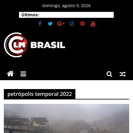
Pular
domingo, agosto 9, 2026
para
Últimos:
o
conteúdo
CLM
Brasil
As
principais
petrópolis temporal 2022
notícias
do
Brasil
e
do
mundo.