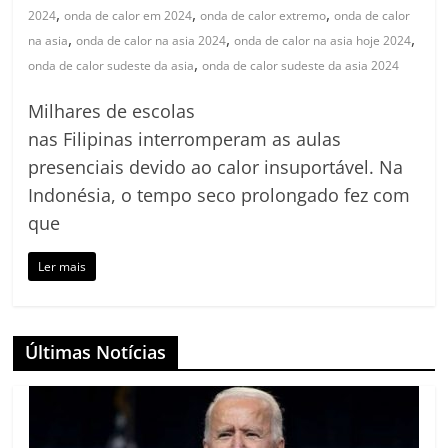
,
,
,
2024
onda de calor em 2024
onda de calor extremo
onda de calor
,
,
,
na asia
onda de calor na asia 2024
onda de calor na asia hoje 2024
,
onda de calor sudeste da asia
onda de calor sudeste da asia 2024
Milhares de escolas
nas Filipinas interromperam as aulas
presenciais devido ao calor insuportável. Na
Indonésia, o tempo seco prolongado fez com
que
Ler mais
Últimas Notícias