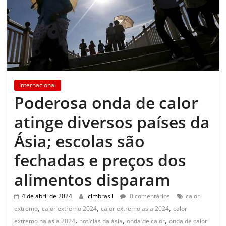
Internacional
Poderosa onda de calor
atinge diversos países da
Ásia; escolas são
fechadas e preços dos
alimentos disparam
4 de abril de 2024
clmbrasil
0 comentários
calor
,
,
,
extremo
calor extremo 2024
calor extremo asia 2024
calor
,
,
,
extremo na asia 2024
notícias da ásia
onda de calor
onda de calor