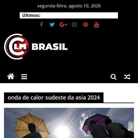
Pular
segunda-feira, agosto 10, 2026
para
Últimos:
o
conteúdo
CLM
Brasil
As
principais
onda de calor sudeste da asia 2024
notícias
do
Brasil
e
do
mundo.