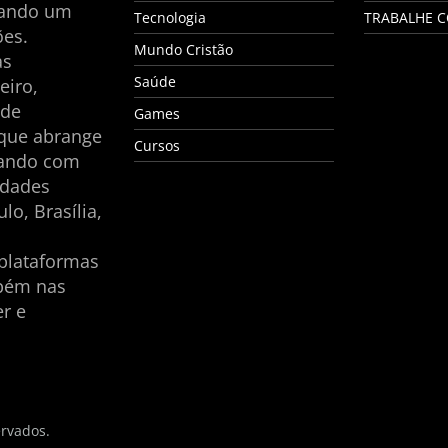
nando um
Tecnologia
TRABALHE 
es.
Mundo Cristão
as
Saúde
eiro,
 de
Games
 que abrange
Cursos
tando com
idades
lo, Brasília,
plataformas
mbém nas
er e
ervados.