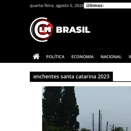
Pular
quarta-feira, agosto 5, 2026
Últimos:
para
o
conteúdo
CLM
Brasil
POLÍTICA
ECONOMIA
NACIONAL
As
principais
enchentes santa catarina 2023
notícias
do
Brasil
e
do
mundo.