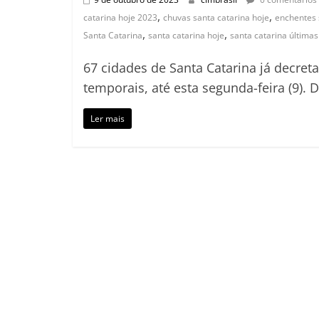
,
,
catarina hoje 2023
chuvas santa catarina hoje
enchentes 
,
,
Santa Catarina
santa catarina hoje
santa catarina últimas
67 cidades de Santa Catarina já decret
temporais, até esta segunda-feira (9). 
Ler mais