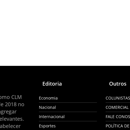
Editoria
Outros
como CLM
Economia
COLUNISTA
de 2018 no
Nacional
COMERCIAL
agregar
Internacional
FALE CONO
elevantes.
tabelecer
Esportes
POLÍTICA DE