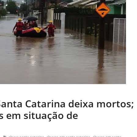
anta Catarina deixa mortos;
s em situação de
,
,
chuva santa catarina
chuvas em santa catarina
chuvas em santa