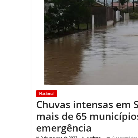
Nacional
Chuvas intensas em S
mais de 65 município
emergência
9 de outubro de 2023
clmbrasil
0 comentários