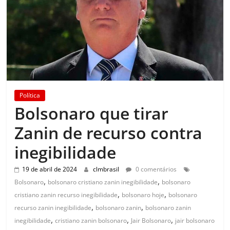
Política
Bolsonaro que tirar
Zanin de recurso contra
inegibilidade
19 de abril de 2024
clmbrasil
0 comentários
,
,
Bolsonaro
bolsonaro cristiano zanin inegibilidade
bolsonaro
,
,
cristiano zanin recurso inegibilidade
bolsonaro hoje
bolsonaro
,
,
recurso zanin inegibilidade
bolsonaro zanin
bolsonaro zanin
,
,
,
inegibilidade
cristiano zanin bolsonaro
Jair Bolsonaro
jair bolsonaro