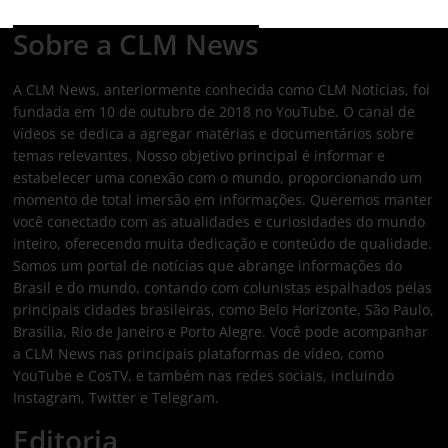
Sobre a CLM News
A CLM News, anteriormente conhecida como CLM Notícias, foi
fundada em 10 de outubro de 2018 no YouTube. O canal de
vídeos se dedica a agregar matérias e documentários sobre
temas relevantes. Nosso objetivo principal é informar e
estabelecer uma conexão com o mundo, proporcionando um
momento de total imersão em informações. Queremos manter
você conectado com as atualidades e curiosidades do mundo
inteiro, oferecendo muita dedicação e conteúdo de qualidade.
Somos um portal de notícias que abrange informações do
Brasil e do mundo, contando com colunistas espalhados pelas
principais cidades brasileiras, como Belo Horizonte, São Paulo,
Brasília, Rio de Janeiro e Porto Alegre. Você pode acompanhar
a CLM News nas principais plataformas de vídeo, como
YouTube e CosTV, e também nas redes sociais, incluindo
Instagram, Twitter e Telegram.
Editoria