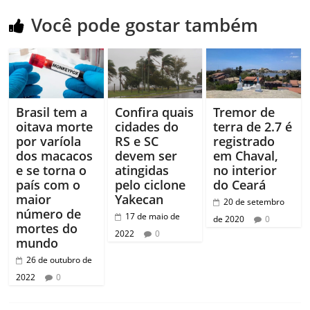
Você pode gostar também
Brasil tem a
Confira quais
Tremor de
oitava morte
cidades do
terra de 2.7 é
por varíola
RS e SC
registrado
dos macacos
devem ser
em Chaval,
e se torna o
atingidas
no interior
país com o
pelo ciclone
do Ceará
maior
Yakecan
20 de setembro
número de
17 de maio de
de 2020
0
mortes do
2022
0
mundo
26 de outubro de
2022
0