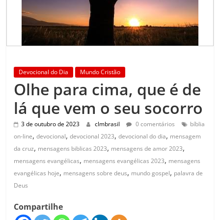
Devocional do Dia
Mundo Cristão
Olhe para cima, que é de
lá que vem o seu socorro
3 de outubro de 2023
clmbrasil
0 comentários
bíblia
,
,
,
,
on-line
devocional
devocional 2023
devocional do dia
mensagem
,
,
,
da cruz
mensagens biblicas 2023
mensagens de amor 2023
,
,
mensagens evangélicas
mensagens evangélicas 2023
mensagens
,
,
,
evangélicas hoje
mensagens sobre deus
mundo gospel
palavra de
Deus
Compartilhe