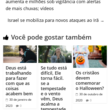
aumenta e milhões sob vigilância com alertas
de mais chuvas; vídeos
Israel se mobiliza para novos ataques ao Irã
→
Você pode gostar também
Deus está
Se tudo está
Os cristãos
trabalhando
difícil, Ele
devem
para fazer
torna fácil.
comemorar
com que as
se a
o Halloween?
coisas
tempestade
acabem bem
e o vento
30 de outubro de
vêm, Deus
30 de janeiro de
2020
0
acalma a
2023
0
tempestade