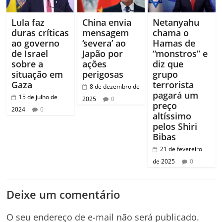
Lula faz
China envia
Netanyahu
duras críticas
mensagem
chama o
ao governo
‘severa’ ao
Hamas de
de Israel
Japão por
“monstros” e
sobre a
ações
diz que
situação em
perigosas
grupo
Gaza
terrorista
8 de dezembro de
pagará um
15 de julho de
2025
0
preço
2024
0
altíssimo
pelos Shiri
Bibas
21 de fevereiro
de 2025
0
Deixe um comentário
O seu endereço de e-mail não será publicado.