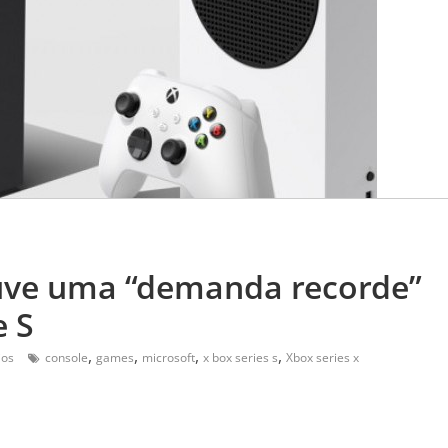
ouve uma “demanda recorde”
e S
,
,
,
,
ios
console
games
microsoft
x box series s
Xbox series x