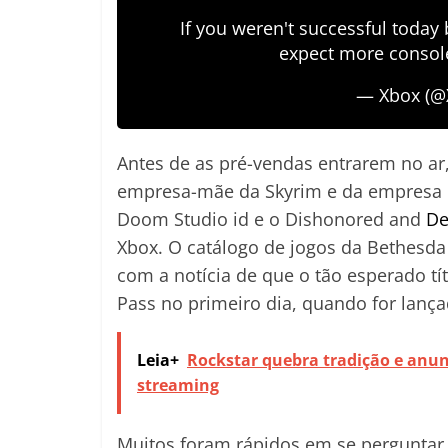
If you weren't successful today 
expect more console
— Xbox (@
Antes de as pré-vendas entrarem no ar
empresa-mãe da Skyrim e da empresa F
Doom Studio id e o Dishonored and
De
Xbox. O catálogo de jogos da Bethesda
com a notícia de que o tão esperado tí
Pass no primeiro dia, quando for lanç
Leia+
Rockstar quebra tradição e anun
streaming
Muitos foram rápidos em se perguntar s