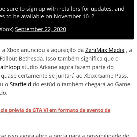
be sure to sign up with retailers for updates, and
s to be available on November 10. ?
Xbox)
September 22, 2020
, a Xbox anunciou a aquisição da
ZeniMax Media
, a
allout Bethesda. Isso também significa que o
athloop
studio Arkane agora fazem parte do
 quase certamente se juntará ao Xbox Game Pass,
tulo
Starfield
do estúdio também chegará ao Game
ado.
cia prévia de GTA VI em formato de evento de
e isso agora abre a porta para a possibilidade de