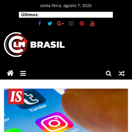
Pular
sexta-feira, agosto 7, 2026
para
Últimos:
o
conteúdo
CLM
Brasil
As
principais
notícias
do
Brasil
e
do
mundo.