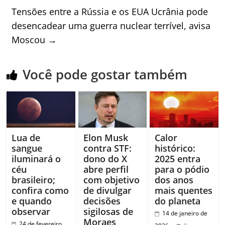
Tensões entre a Rússia e os EUA Ucrânia pode
desencadear uma guerra nuclear terrível, avisa
Moscou
→
Você pode gostar também
Lua de
Elon Musk
Calor
sangue
contra STF:
histórico:
iluminará o
dono do X
2025 entra
céu
abre perfil
para o pódio
brasileiro;
com objetivo
dos anos
confira como
de divulgar
mais quentes
e quando
decisões
do planeta
observar
sigilosas de
14 de janeiro de
Moraes
24 de fevereiro