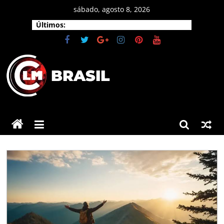
Pular
sábado, agosto 8, 2026
para
Últimos:
o
conteúdo
CLM
Brasil
As
principais
notícias
do
Brasil
e
do
mundo.