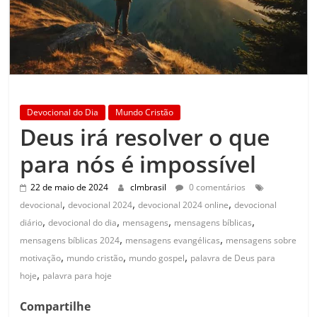
Devocional do Dia
Mundo Cristão
Deus irá resolver o que
para nós é impossível
22 de maio de 2024
clmbrasil
0 comentários
,
,
,
devocional
devocional 2024
devocional 2024 online
devocional
,
,
,
,
diário
devocional do dia
mensagens
mensagens bíblicas
,
,
mensagens bíblicas 2024
mensagens evangélicas
mensagens sobre
,
,
,
motivação
mundo cristão
mundo gospel
palavra de Deus para
,
hoje
palavra para hoje
Compartilhe