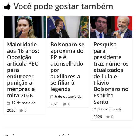
Você pode gostar também
Maioridade
Bolsonaro se
Pesquisa
aos 16 anos:
aproxima do
para
Oposição
PP e é
presidente
articula PEC
aconselhado
traz números
para
por
atualizados
endurecer
auxiliares a
de Lula e
punição a
se filiar à
Flávio
menores e
legenda
Bolsonaro no
mira 2026
Espírito
6 de outubro de
Santo
12 de maio de
2021
0
22 de julho de
2026
0
2026
0