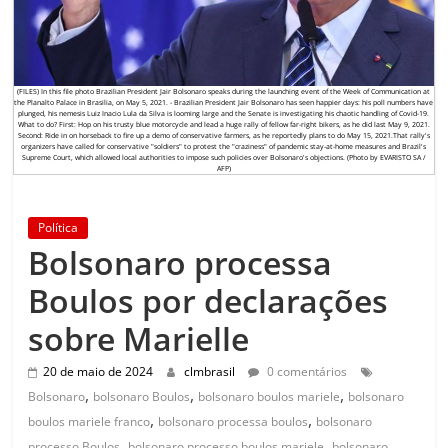
(FILES) In this file photo Brazilian President Jair Bolsonaro speaks during the launching event of the Week of Communication at
the Planalto Palace in Brasilia, on May 5, 2021. - Brazilian President Jair Bolsonaro has seen happier days: his poll numbers have
plunged, his nemesis Luiz Inacio Lula da Silva is looming large and the Senate is investigating his chaotic handling of Covid-19.
What to do? First: Hop on his trusty blue motorcycle and lead a huge rally of fellow far-right bikers, as he did last May 9, 2021.
Second: Ride in on horseback to fire up a demo of conservative farmers, as he reportedly plans to do May 15, 2021.That rally's
organizers have called for conservative "soldiers" to protest the "craziness" of pandemic stay-at-home measures and Brazil's
Supreme Court, which allowed local authorities to impose such policies over Bolsonaro's objections. (Photo by EVARISTO SA /
AFP)
Política
Bolsonaro processa
Boulos por declarações
sobre Marielle
20 de maio de 2024
clmbrasil
0 comentários
,
,
,
Bolsonaro
bolsonaro Boulos
bolsonaro boulos mariele
bolsonaro
,
,
boulos mariele franco
bolsonaro processa boulos
bolsonaro
,
,
processo Boulos
bolsonaro processo boulos mariele
bolsonaro