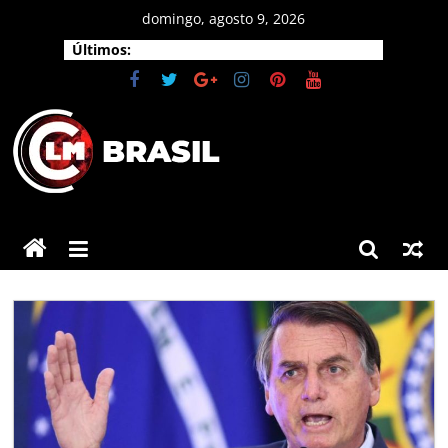
Pular
domingo, agosto 9, 2026
para
Últimos:
o
conteúdo
CLM
Brasil
As
principais
notícias
do
Brasil
e
do
mundo.