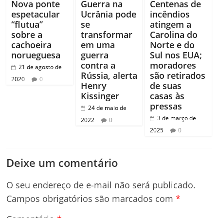
Nova ponte
Guerra na
Centenas de
espetacular
Ucrânia pode
incêndios
“flutua”
se
atingem a
sobre a
transformar
Carolina do
cachoeira
em uma
Norte e do
norueguesa
guerra
Sul nos EUA;
contra a
moradores
21 de agosto de
Rússia, alerta
são retirados
2020
0
Henry
de suas
Kissinger
casas às
pressas
24 de maio de
3 de março de
2022
0
2025
0
Deixe um comentário
O seu endereço de e-mail não será publicado.
Campos obrigatórios são marcados com
*